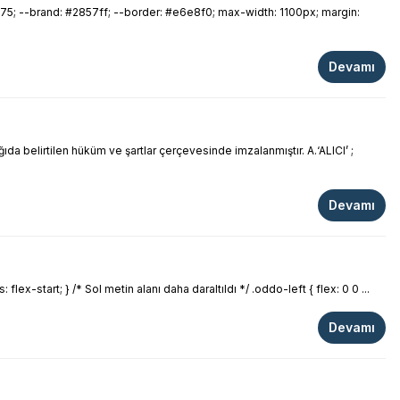
75; --brand: #2857ff; --border: #e6e8f0; max-width: 1100px; margin:
Devamı
irtilen hüküm ve şartlar çerçevesinde imzalanmıştır. A.‘ALICI’ ;
Devamı
x-start; } /* Sol metin alanı daha daraltıldı */ .oddo-left { flex: 0 0 ...
Devamı