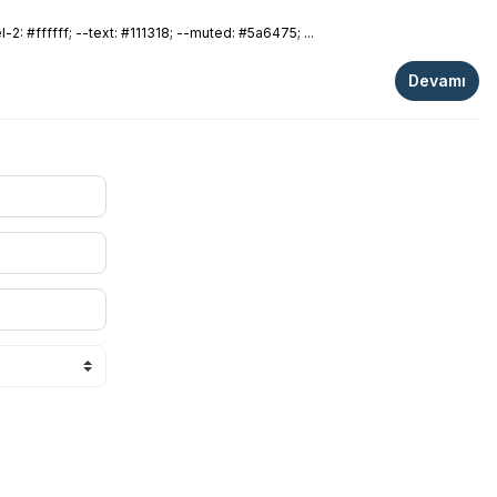
 #ffffff; --text: #111318; --muted: #5a6475; ...
Devamı