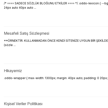
/* ==== SADECE SÖZLÜK BLOĞUNU ETKİLER ==== */ .oddo-lexicon { --bg: #ff
24px auto 40px auto ...
Mesafeli Satış Sözleşmesi
**ÖRNEKTİR. KULLANMADAN ÖNCE KENDİ SİTENİZE UYGUN BİR ŞEKİLDE DÜZENLE
(sözle ...
Hikayemiz
.oddo-wrapper { max-width: 1300px; margin: 40px auto; padding: 0 20px; font-f
Kişisel Veriler Politikası