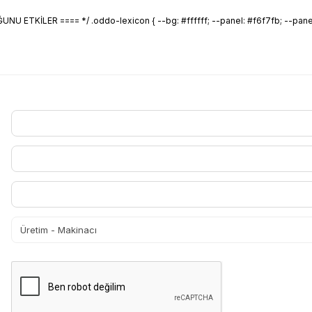
 ETKİLER ==== */ .oddo-lexicon { --bg: #ffffff; --panel: #f6f7fb; --panel-2: