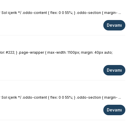
Sol içerik */ .oddo-content { flex: 0 0 55%; } .oddo-section { margin- ...
Devamı
olor: #222; } .page-wrapper { max-width: 1100px; margin: 40px auto;
Devamı
Sol içerik */ .oddo-content { flex: 0 0 55%; } .oddo-section { margin- ...
Devamı