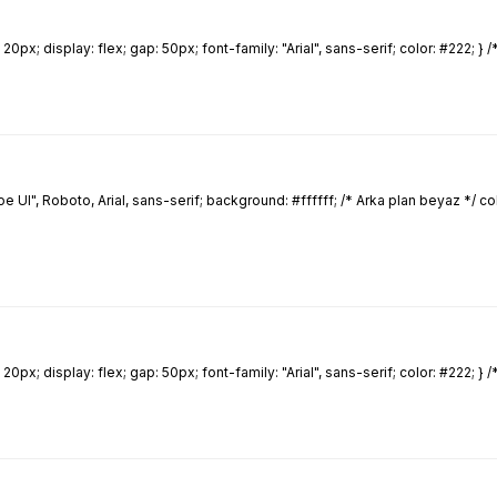
 display: flex; gap: 50px; font-family: "Arial", sans-serif; color: #222; } /* 
UI", Roboto, Arial, sans-serif; background: #ffffff; /* Arka plan beyaz */ c
 display: flex; gap: 50px; font-family: "Arial", sans-serif; color: #222; } /* 