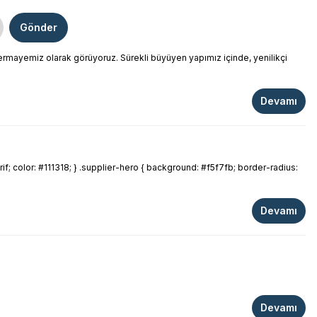
Gönder
 sermayemiz olarak görüyoruz. Sürekli büyüyen yapımız içinde, yenilikçi
Devamı
; color: #111318; } .supplier-hero { background: #f5f7fb; border-radius:
Devamı
Devamı