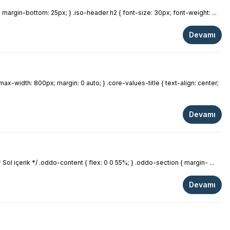
; margin-bottom: 25px; } .iso-header h2 { font-size: 30px; font-weight: ...
Devamı
max-width: 800px; margin: 0 auto; } .core-values-title { text-align: center;
Devamı
Sol içerik */ .oddo-content { flex: 0 0 55%; } .oddo-section { margin- ...
Devamı