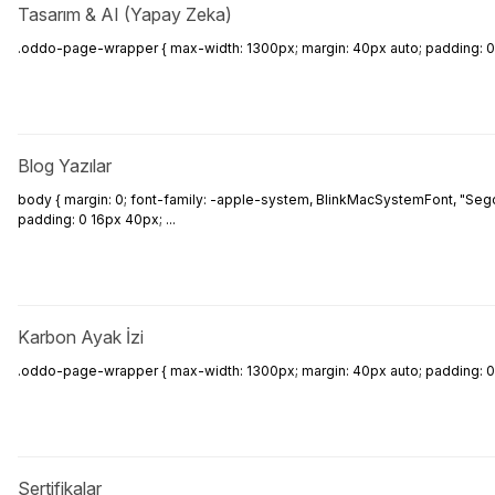
Tasarım & AI (Yapay Zeka)
.oddo-page-wrapper { max-width: 1300px; margin: 40px auto; padding: 0 20px;
Blog Yazılar
body { margin: 0; font-family: -apple-system, BlinkMacSystemFont, "Segoe 
padding: 0 16px 40px; ...
Karbon Ayak İzi
.oddo-page-wrapper { max-width: 1300px; margin: 40px auto; padding: 0 20px;
Sertifikalar