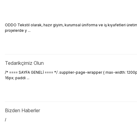
ODDO Tekstil olarak, hazır giyim, kurumsal üniforma ve iş kıyafetleri üreti
projelerde y ...
Tedarikçimiz Olun
/* ==== SAYFA GENELİ ==== */ .supplier-page-wrapper { max-width: 1200px; 
16px; paddi ...
Bizden Haberler
/