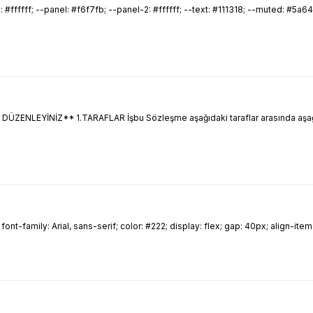
ffff; --panel: #f6f7fb; --panel-2: #ffffff; --text: #111318; --muted: #5a64
YİNİZ** 1.TARAFLAR İşbu Sözleşme aşağıdaki taraflar arasında aşağıda bel
amily: Arial, sans-serif; color: #222; display: flex; gap: 40px; align-items: fle