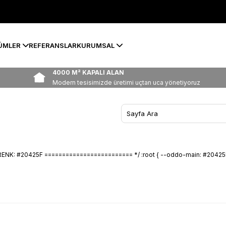
ÜMLER
REFERANSLAR
KURUMSAL
4000 M² KAPALI ALAN
Modern tesisimizde üretimi uçtan uca yönetiyoruz
 #20425F ========================= */ :root { --oddo-main: #20425F; --