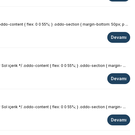
oddo-content { flex: 0 0 55%; } .oddo-section { margin-bottom: 50px; p ...
Devamı
Sol içerik */ .oddo-content { flex: 0 0 55%; } .oddo-section { margin- ...
Devamı
Sol içerik */ .oddo-content { flex: 0 0 55%; } .oddo-section { margin- ...
Devamı