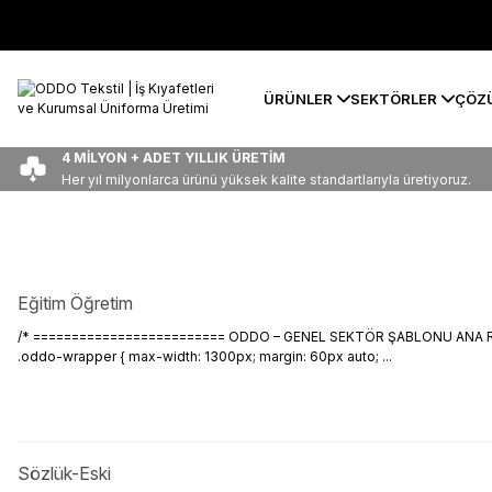
ÜRÜNLER
SEKTÖRLER
ÇÖZ
4 MİLYON + ADET YILLIK ÜRETİM
Her yıl milyonlarca ürünü yüksek kalite standartlarıyla üretiyoruz.
Eğitim Öğretim
/* ========================= ODDO – GENEL SEKTÖR ŞABLONU ANA RENK:
.oddo-wrapper { max-width: 1300px; margin: 60px auto; ...
Sözlük-Eski