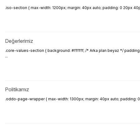
.iso-section { max-width: 1200px; margin: 40px auto; padding: 0 20px 40px; 
Değerlerimiz
.core-values-section { background: #ffffff; /* Arka plan beyaz */ padding: 4
...
Politikamız
.oddo-page-wrapper { max-width: 1300px; margin: 40px auto; padding: 0 20px;