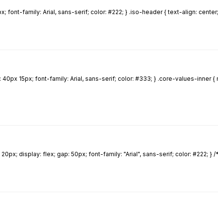
font-family: Arial, sans-serif; color: #222; } .iso-header { text-align: center
0px 15px; font-family: Arial, sans-serif; color: #333; } .core-values-inner { 
 display: flex; gap: 50px; font-family: "Arial", sans-serif; color: #222; } /* 