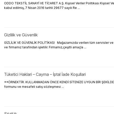
ODDO TEKSTİL SANAYİ VE TİCARET A.Ş. Kişisel Veriler Politikası Kişisel Ve
kabul edilmiş, 7 Nisan 2016 tarihli 29677 sayılı Re ...
Gizlilik ve Güvenlik
GİZLİLİK VE GÜVENLİK POLİTİKASI Mağazamızda verilen tüm servisler ve 
ve firmamız tarafından işletilir. Firmamız,çeşitli amaçla ...
Tüketici Haklari – Cayma – İptal İade Koşullari
**ÖRNEKTİR. KULLANMADAN ÖNCE KENDİ SİTENİZE UYGUN BİR ŞEKİLDE DÜZENL
formunu ve mesafeli satış sözleşmesi ...
Sözlük