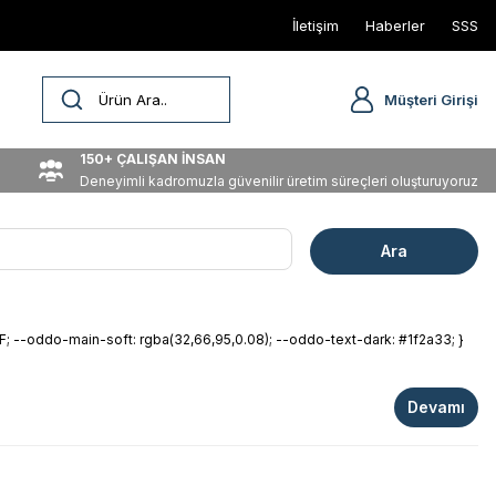
İletişim
Haberler
SSS
Müşteri Girişi
150+ ÇALIŞAN İNSAN
Deneyimli kadromuzla güvenilir üretim süreçleri oluşturuyoruz
oddo-main-soft: rgba(32,66,95,0.08); --oddo-text-dark: #1f2a33; }
Devamı