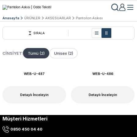
Anasayfa
ÜRÜNLER
AKSESUARLAR
Pantolon Askısı
SIRALA
CINSIYET:
Tümü (2)
Unisex (2)
WEB-U-487
WEB-U-486
Detaylı İnceleyin
Detaylı İnceleyin
Müşteri Hizmetleri
0850 450 04 40