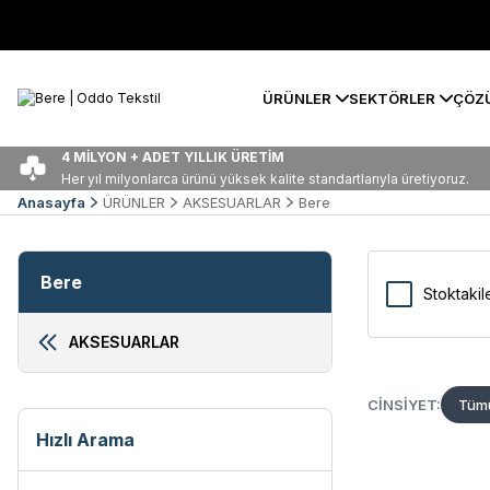
ÜRÜNLER
SEKTÖRLER
ÇÖZ
4 MİLYON + ADET YILLIK ÜRETİM
Her yıl milyonlarca ürünü yüksek kalite standartlarıyla üretiyoruz.
Anasayfa
ÜRÜNLER
AKSESUARLAR
Bere
Bere
Stoktakil
AKSESUARLAR
CINSIYET:
Tümü
Hızlı Arama