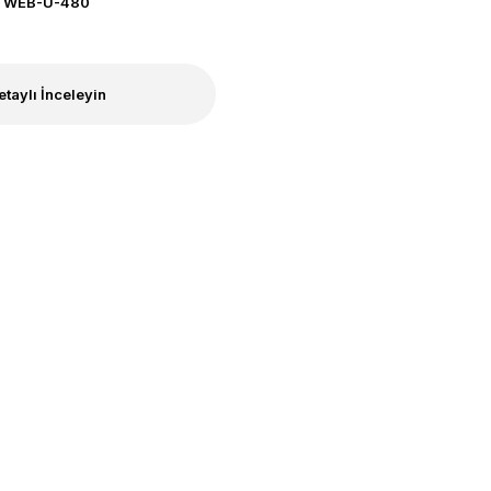
WEB-U-480
etaylı İnceleyin