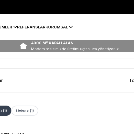
ÜMLER
REFERANSLAR
KURUMSAL
4000 M² KAPALI ALAN
Modern tesisimizde üretimi uçtan uca yönetiyoruz
er
To
 (1)
Unisex (1)