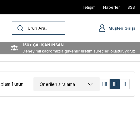
İletişim
Haberler
SSS
Müşteri Girişi
150+ ÇALIŞAN İNSAN
Deneyimli kadromuzla güvenilir üretim süreçleri oluşturuyoruz
plam 1 ürün