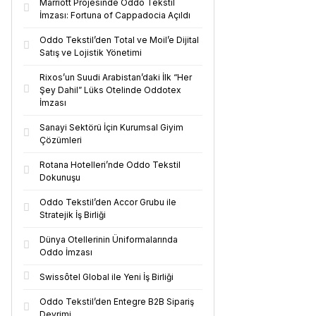
Marriott Projesinde Oddo Tekstil
İmzası: Fortuna of Cappadocia Açıldı
Oddo Tekstil’den Total ve Moil’e Dijital
Satış ve Lojistik Yönetimi
Rixos’un Suudi Arabistan’daki İlk “Her
Şey Dahil” Lüks Otelinde Oddotex
İmzası
Sanayi Sektörü İçin Kurumsal Giyim
Çözümleri
Rotana Hotelleri’nde Oddo Tekstil
Dokunuşu
Oddo Tekstil’den Accor Grubu ile
Stratejik İş Birliği
Dünya Otellerinin Üniformalarında
Oddo İmzası
Swissôtel Global ile Yeni İş Birliği
Oddo Tekstil’den Entegre B2B Sipariş
Devrimi