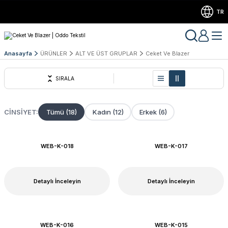
TR
Anasayfa
ÜRÜNLER
ALT VE ÜST GRUPLAR
Ceket Ve Blazer
SIRALA
CINSIYET:
Tümü (18)
Kadın (12)
Erkek (6)
WEB-K-018
WEB-K-017
Detaylı İnceleyin
Detaylı İnceleyin
WEB-K-016
WEB-K-015