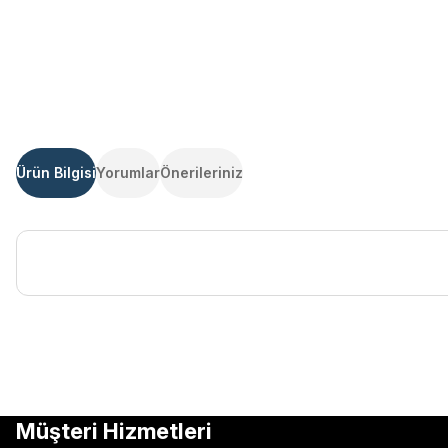
Ürün Bilgisi
Yorumlar
Önerileriniz
Bu ürünün fiyat bilgisi, resim, ürün açıklamalarında ve diğer kon
Görüş ve önerileriniz için teşekkür ederiz.
Ürün resmi kalitesiz, bozuk veya görüntülenemiyor.
Müşteri Hizmetleri
Ürün açıklamasında eksik bilgiler bulunuyor.