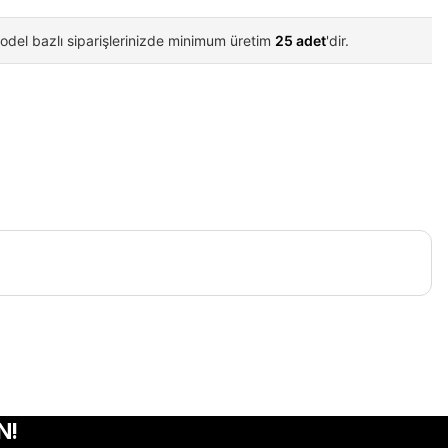
odel bazlı siparişlerinizde minimum üretim
25 adet
'dir.
iletebilirsiniz.
N!