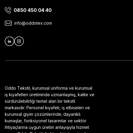
0850 450 04 40
Ürün bilgilerinde hatalar bulunuyor.
Ürün fiyatı diğer sitelerden daha pahalı.
info@oddotex.com
Bu ürüne benzer farklı alternatifler olmalı.
Oddo Tekstil, kurumsal üniforma ve kurumsal
iş kıyafetleri üretiminde uzmanlaşmış, kalite ve
sürdürülebilirliği temel alan bir tekstil
markasıdır. Personel kıyafeti, iş elbiseleri ve
kurumsal giyim çözümlerinde; dayanıklı
kumaşlar, fonksiyonel tasarımlar ve sektör
ihtiyaçlarına uygun üretim anlayışıyla hizmet