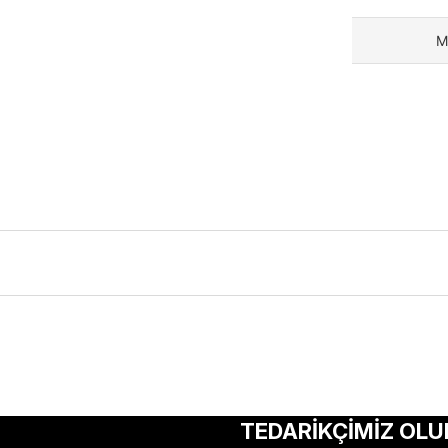
M
ularda yetersiz gördüğünüz noktaları öneri formunu kullanarak tarafımıza 
Bu ürüne ilk yorumu siz yapın!
TEDARİKÇİMİZ OLU
Yorum Yaz