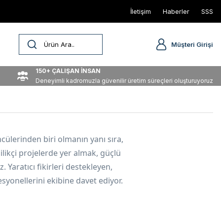
İletişim
Haberler
SSS
Müşteri Girişi
150+ ÇALIŞAN İNSAN
Deneyimli kadromuzla güvenilir üretim süreçleri oluşturuyoruz
cülerinden biri olmanın yanı sıra,
likçi projelerde yer almak, güçlü
z. Yaratıcı fikirleri destekleyen,
syonellerini ekibine davet ediyor.