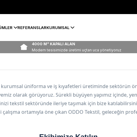
ÜMLER
REFERANSLAR
KURUMSAL
4000 M² KAPALI ALAN
Modern tesisimizde üretimi uçtan uca yönetiyoruz
 kurumsal üniforma ve iş kıyafetleri üretiminde sektörün ön
yemiz olarak görüyoruz. Sürekli büyüyen yapımız içinde, yeni
nizi tekstil sektöründe ileriye taşımak için bize katılabilirsini
li çalışma ortamıyla öne çıkan ODDO Tekstil, geleceğin profe
Ekibimize Katılın