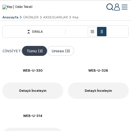
Anasayfa
ÜRÜNLER
AKSESUARLAR
Kep
SIRALA
CINSIYET:
Tümü (3)
Unisex (3)
WEB-U-330
WEB-U-326
Detaylı İnceleyin
Detaylı İnceleyin
WEB-U-314