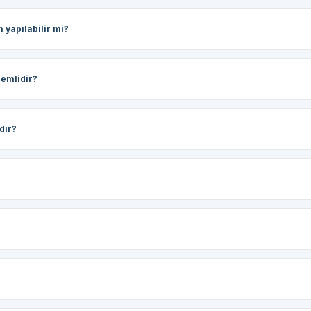
m yapılabilir mi?
nemlidir?
dır?