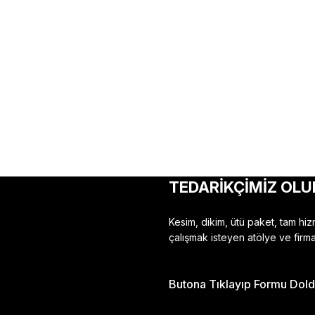
TEDARİKÇİMİZ OLU
Kesim, dikim, ütü paket, tam hi
çalışmak isteyen atölye ve firma
Butona Tıklayıp Formu Doldu