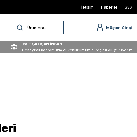
İletişim
Haberler
SSS
Müşteri Girişi
150+ ÇALIŞAN İNSAN
Deneyimli kadromuzla güvenilir üretim süreçleri oluşturuyoruz
eri