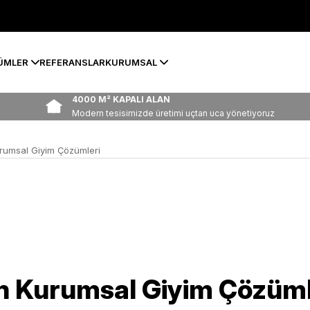
ÜMLER
REFERANSLAR
KURUMSAL
4000 M² KAPALI ALAN
Modern tesisimizde üretimi uçtan uca yönetiyoruz
urumsal Giyim Çözümleri
in Kurumsal Giyim Çözüml