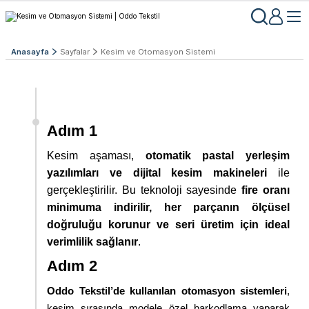
Anasayfa
Sayfalar
Kesim ve Otomasyon Sistemi
Adım 1
Kesim aşaması,
otomatik pastal yerleşim
yazılımları ve dijital kesim makineleri
ile
gerçekleştirilir. Bu teknoloji sayesinde
fire oranı
minimuma indirilir, her parçanın ölçüsel
doğruluğu korunur ve seri üretim için ideal
verimlilik sağlanır
.
Adım 2
Oddo Tekstil’de kullanılan otomasyon sistemleri
,
kesim sırasında modele özel barkodlama yaparak