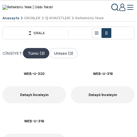
Anasayfa
ÜRÜNLER
İŞ KIYAFETLERİ
Reflektörlü Yelek
SIRALA
CINSIYET:
Tümü (3)
Unisex (3)
WEB-U-320
WEB-U-318
Detaylı İnceleyin
Detaylı İnceleyin
WEB-U-316