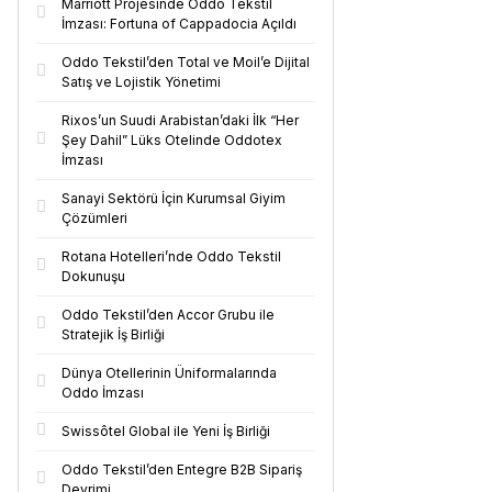
Marriott Projesinde Oddo Tekstil
İmzası: Fortuna of Cappadocia Açıldı
Oddo Tekstil’den Total ve Moil’e Dijital
Satış ve Lojistik Yönetimi
Rixos’un Suudi Arabistan’daki İlk “Her
Şey Dahil” Lüks Otelinde Oddotex
İmzası
Sanayi Sektörü İçin Kurumsal Giyim
Çözümleri
Rotana Hotelleri’nde Oddo Tekstil
Dokunuşu
Oddo Tekstil’den Accor Grubu ile
Stratejik İş Birliği
Dünya Otellerinin Üniformalarında
Oddo İmzası
Swissôtel Global ile Yeni İş Birliği
Oddo Tekstil’den Entegre B2B Sipariş
Devrimi