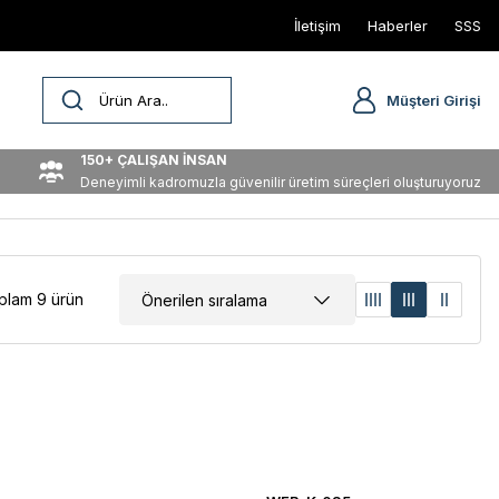
İletişim
Haberler
SSS
Müşteri Girişi
150+ ÇALIŞAN İNSAN
Deneyimli kadromuzla güvenilir üretim süreçleri oluşturuyoruz
plam 9 ürün