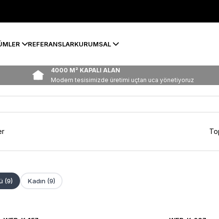
ÜMLER
REFERANSLAR
KURUMSAL
4000 M² KAPALI ALAN
Modern tesisimizde üretimi uçtan uca yönetiyoruz
er
To
 (9)
Kadın (9)