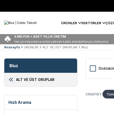
ÜRÜNLER
SEKTÖRLER
ÇÖZ
4 MİLYON + ADET YILLIK ÜRETİM
Her yıl milyonlarca ürünü yüksek kalite standartlarıyla üretiyoruz.
Anasayfa
ÜRÜNLER
ALT VE ÜST GRUPLAR
Bluz
Bluz
Stoktakil
ALT VE ÜST GRUPLAR
CINSIYET:
Tümü
Hızlı Arama