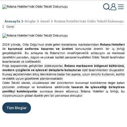
Anasayfa
Bloglar
Genel
Rotana Hotelleri’nde Oddo Tekstil Dokunuşu
Genel
2024 yılında, Orta Doğu’nun önde gelen konaklama markalarından
Rotana Hotelleri
ile
kurumsal uniforma tasarımı ve üretimi
konusunda önemli bir iş birliği
gerçekleştirdik. Bu anlaşma ile Rotana’nın misafirperverlik anlayışını ve markasal
zarafetini yansıtan, özgün ve yüksek kaliteli personel kıyafetleri Oddo Tekstil tarafından
tasarlanacak ve üretilecektir.
Proje kapsamında geliştirilen koleksiyonlar,
Rotana markasının bölgesel kültürünü,
modern çizgilerle ve işlevsel detaylarla buluşturan
özel tasarımlardan oluşacaktır.
Kumaş seçimlerinden dikiş tekniklerine kadar her aşama, uzun ömürlü kullanım, konfor
ve estetik uyum gözetilerek planlanmaktadır.
Oddo Tekstil olarak, uluslararası otel zincirlerinin kurumsal kimliklerine değer katan
çözümler üretmeye ve konaklama sektöründe
tasarım ile işlevselliği birleştiren
yenilikçi koleksiyonlar
sunmaya devam ediyoruz. Rotana Hotelleri iş birliği, bu
vizyonumuzun global ölçekte yeni bir yansıması olmuştur.
Tüm Bloglar