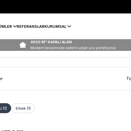
ÜMLER
REFERANSLAR
KURUMSAL
4000 M² KAPALI ALAN
Modern tesisimizde üretimi uçtan uca yönetiyoruz
er
To
 (1)
Erkek (1)