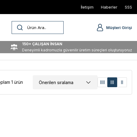
İletişim
Haberler
SSS
Müşteri Girişi
150+ ÇALIŞAN İNSAN
Deneyimli kadromuzla güvenilir üretim süreçleri oluşturuyoruz
plam 1 ürün