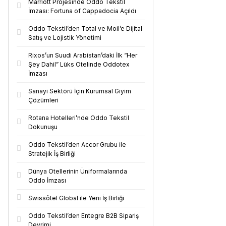
Marriott Projesinde Oddo Tekstil
İmzası: Fortuna of Cappadocia Açıldı
Oddo Tekstil’den Total ve Moil’e Dijital
Satış ve Lojistik Yönetimi
Rixos’un Suudi Arabistan’daki İlk “Her
Şey Dahil” Lüks Otelinde Oddotex
İmzası
Sanayi Sektörü İçin Kurumsal Giyim
Çözümleri
Rotana Hotelleri’nde Oddo Tekstil
Dokunuşu
Oddo Tekstil’den Accor Grubu ile
Stratejik İş Birliği
Dünya Otellerinin Üniformalarında
Oddo İmzası
Swissôtel Global ile Yeni İş Birliği
Oddo Tekstil’den Entegre B2B Sipariş
Devrimi