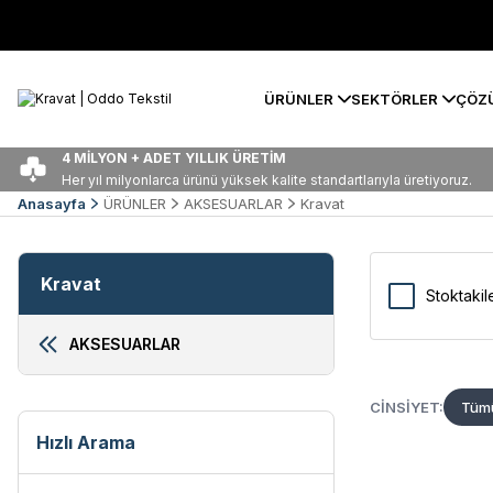
ÜRÜNLER
SEKTÖRLER
ÇÖZ
4 MİLYON + ADET YILLIK ÜRETİM
Her yıl milyonlarca ürünü yüksek kalite standartlarıyla üretiyoruz.
Anasayfa
ÜRÜNLER
AKSESUARLAR
Kravat
Kravat
Stoktakil
AKSESUARLAR
CINSIYET:
Tümü
Hızlı Arama