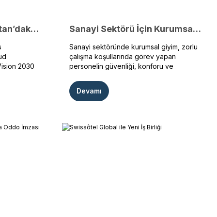
Rixos’un Suudi Arabistan’daki İlk “Her Şey Dahil” Lüks Otelinde Oddotex İmzası
Sanayi Sektörü İçin Kurumsal Giyim Çözümleri
s
Sanayi sektöründe kurumsal giyim, zorlu
ud
çalışma koşullarında görev yapan
 Vision 2030
personelin güvenliği, konforu ve
ırımlarına
verimliliği açısından büyük önem taşır.
n, ülkede
Üretim ve montaj hatlarından bakım ve
Devamı
ye daha imza
teknik servis ekiplerine, depo ve lojistik
kat çekici
personelinden ofis ve yönetim
rizm markası
kadrolarına kadar tüm çalışanlar için
kullanılan personel kıyafetleri; dayanıklı,
r.
fonksiyonel ve uzun ömürlü olmalıdır.
Doğru tasarlanan sanayi kıyafetleri, hem
iş süreçlerini kolaylaştırır hem de
kurumsal imajı güçlendirir. Bu yazıda;
sanayi sektörü için kurumsal giyim
çözümleri, farklı çalışma alanlarının
ihtiyaçlarına göre ele alınmaktadır. Oddo
Tekstil’in sanayi sektörüne özel üretim
anlayışıyla sunduğu personel kıyafetleri;