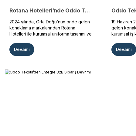
Rotana Hotelleri’nde Oddo Tekstil Dokunuşu
2024 yılında, Orta Doğu’nun önde gelen
19 Haziran 
konaklama markalarından Rotana
gelen konak
Hotelleri ile kurumsal uniforma tasarımı ve
kurumsal iş 
üretimi konusunda önemli bir iş birliği
üniformaların
gerçekleştirdik. Bu anlaşma ile Rotana’nın
konusunda str
Devamı
Devamı
misafirperverlik anlayışını ve markasal
imzaladık. B
zarafetini yansıtan, özgün ve yüksek
faaliyet göst
kaliteli personel kıyafetleri Oddo Tekstil
ihtiyaçlarına
tarafından tasarlanacak ve üretilecektir.
ve yüksek ka
çözümler su
adımıdır.