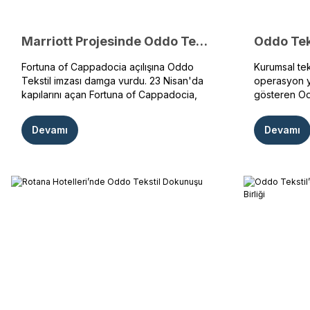
Marriott Projesinde Oddo Tekstil İmzası: Fortuna of Cappadocia Açıldı
Fortuna of Cappadocia açılışına Oddo
Kurumsal tek
Tekstil imzası damga vurdu. 23 Nisan'da
operasyon yö
kapılarını açan Fortuna of Cappadocia,
gösteren Od
Marriott standartlarını yansıtan özel
sektöründeki 
üniformalarıyla dikkat çekti. Oddo Tekstil
altyapı yatı
Devamı
Devamı
tarafından yürütülen süreçler sonunda
devam ediyor
Fortuna of Cappadocia ekipleri sahaya
faaliyetleri
kusursuz bir şıklıkla konumlandırıldı.
Moil akaryak
tekstil üret
başarıyla ge
iş birliğini d