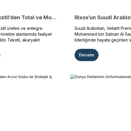
Oddo Tekstil’den Total ve Moil’e Dijital Satış ve Lojistik Yönetimi
stil üretimi ve entegre
Suudi Arabistan, Veliaht Pren
netimi alanlarında faaliyet
Mohammed bin Salman Al Sa
do Tekstil, akaryakıt
liderliğinde hayata geçirilen
güçlü iş birliklerini dijital
vizyonu kapsamında turizm yat
rımlarıyla desteklemeye
hız kesmeden devam ederke
Devamı
. OYAK Holding çatısı altında
ses getirecek yeni bir proje
ni sürdüren TotalEnergies ve
atılıyor. Bu dönüşümün en dik
ıt istasyonlarının kurumsal
adımlarından biri ise, Türk tu
imini 2022 yılından bu yana
Rixos Hotels tarafından Suudi
rçekleştiren Oddo Tekstil, bu
Arabistan’da hayata geçiriliyo
aha ileri bir seviyeye taşıdı.