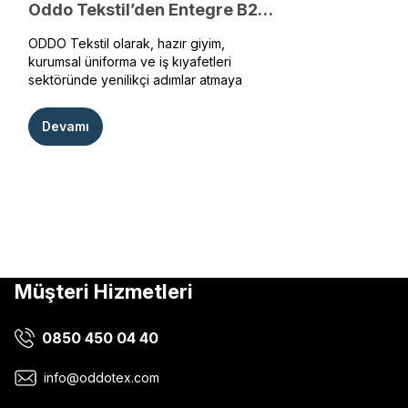
Oddo Tekstil’den Entegre B2B Sipariş Devrimi
ODDO Tekstil olarak, hazır giyim,
kurumsal üniforma ve iş kıyafetleri
sektöründe yenilikçi adımlar atmaya
devam ediyoruz. Güncel yazılım
teknolojilerini kullanarak geliştirdiğimiz
Devamı
yeni sistemimiz ile müşterilerimize B2B
kanalında benzersiz bir hizmet
sunuyoruz. Bu yenilik sayesinde,
kurumsal ve bireysel müşterilerimiz
sadece kendilerine özel panelde, ihtiyaç
duydukları ürünlere hızlı, kolay ve güvenli
bir şekilde ulaşabilecekler.
Müşteri Hizmetleri
0850 450 04 40
info@oddotex.com