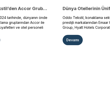
Oddo Tekstil’den Accor Grubu ile Stratejik İş Birliği
2024 tarihinde, dünyanın önde
Oddo Tekstil, konaklama sek
lama gruplarından Accor ile
prestijli markalarından Emaar 
kıyafetleri ve otel personeli
Group, Hyatt Hotels Corporat
ın özel tasarımı ve üretimi
Group, Marriott International,
atejik bir iş birliği anlaşması
Hotels & Resorts, Kerzner Inte
Devamı
u anlaşma, global ölçekte
Hilton Hotels & Resorts, Clu
eren otel zincirlerinin
InterContinental Hotels Group
 yönelik yaratıcı, fonksiyonel
özel olarak tasarlanmış kuru
lite standartlarına sahip
koleksiyonları üretmektedir.
nma vizyonumuzun önemli bir