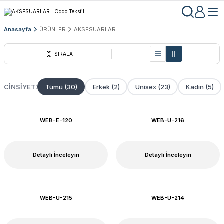
Anasayfa
ÜRÜNLER
AKSESUARLAR
SIRALA
CINSIYET:
Tümü (30)
Erkek (2)
Unisex (23)
Kadın (5)
WEB-E-120
WEB-U-216
Detaylı İnceleyin
Detaylı İnceleyin
WEB-U-215
WEB-U-214