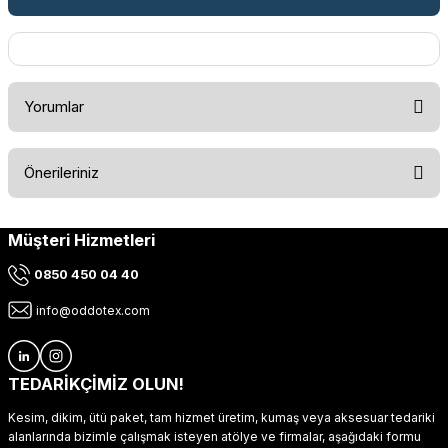
Yorumlar
Önerileriniz
Bu ürüne ilk yorumu siz yapın!
Müşteri Hizmetleri
Bu ürünün fiyat bilgisi, resim, ürün açıklamalarında ve diğer
konularda yetersiz gördüğünüz noktaları öneri formunu
Yorum Yaz
0850 450 04 40
kullanarak tarafımıza iletebilirsiniz.
Görüş ve önerileriniz için teşekkür ederiz.
info@oddotex.com
Ürün resmi kalitesiz, bozuk veya görüntülenemiyor.
Ürün açıklamasında eksik bilgiler bulunuyor.
TEDARİKÇİMİZ OLUN!
Ürün bilgilerinde hatalar bulunuyor.
Kesim, dikim, ütü paket, tam hizmet üretim, kumaş veya aksesuar tedariki
Ürün fiyatı diğer sitelerden daha pahalı.
alanlarında bizimle çalışmak isteyen atölye ve firmalar, aşağıdaki formu