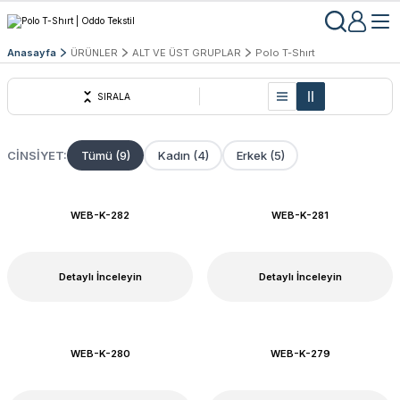
Anasayfa
ÜRÜNLER
ALT VE ÜST GRUPLAR
Polo T-Shırt
SIRALA
CINSIYET:
Tümü (9)
Kadın (4)
Erkek (5)
WEB-K-282
WEB-K-281
Detaylı İnceleyin
Detaylı İnceleyin
WEB-K-280
WEB-K-279