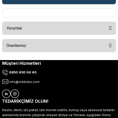
Yorumlar
Önerileriniz
Bu ürüne ilk yorumu siz yapın!
Müşteri Hizmetleri
Bu ürünün fiyat bilgisi, resim, ürün açıklamalarında ve diğer
konularda yetersiz gördüğünüz noktaları öneri formunu
Yorum Yaz
0850 450 04 40
kullanarak tarafımıza iletebilirsiniz.
Görüş ve önerileriniz için teşekkür ederiz.
info@oddotex.com
Ürün resmi kalitesiz, bozuk veya görüntülenemiyor.
Ürün açıklamasında eksik bilgiler bulunuyor.
TEDARİKÇİMİZ OLUN!
Ürün bilgilerinde hatalar bulunuyor.
Kesim, dikim, ütü paket, tam hizmet üretim, kumaş veya aksesuar tedariki
Ürün fiyatı diğer sitelerden daha pahalı.
alanlarında bizimle çalışmak isteyen atölye ve firmalar, aşağıdaki formu