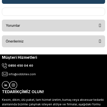
Yorumlar
Önerileriniz
Bu ürüne ilk yorumu siz yapın!
Müşteri Hizmetleri
Bu ürünün fiyat bilgisi, resim, ürün açıklamalarında ve diğer
konularda yetersiz gördüğünüz noktaları öneri formunu
Yorum Yaz
0850 450 04 40
kullanarak tarafımıza iletebilirsiniz.
Görüş ve önerileriniz için teşekkür ederiz.
info@oddotex.com
Ürün resmi kalitesiz, bozuk veya görüntülenemiyor.
Ürün açıklamasında eksik bilgiler bulunuyor.
TEDARİKÇİMİZ OLUN!
Ürün bilgilerinde hatalar bulunuyor.
Kesim, dikim, ütü paket, tam hizmet üretim, kumaş veya aksesuar tedariki
Ürün fiyatı diğer sitelerden daha pahalı.
alanlarında bizimle çalışmak isteyen atölye ve firmalar, aşağıdaki formu