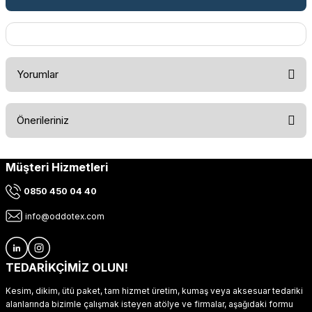
Yorumlar
Önerileriniz
Bu ürüne ilk yorumu siz yapın!
Müşteri Hizmetleri
Bu ürünün fiyat bilgisi, resim, ürün açıklamalarında ve diğer
konularda yetersiz gördüğünüz noktaları öneri formunu
Yorum Yaz
0850 450 04 40
kullanarak tarafımıza iletebilirsiniz.
Görüş ve önerileriniz için teşekkür ederiz.
info@oddotex.com
Ürün resmi kalitesiz, bozuk veya görüntülenemiyor.
Ürün açıklamasında eksik bilgiler bulunuyor.
TEDARİKÇİMİZ OLUN!
Ürün bilgilerinde hatalar bulunuyor.
Kesim, dikim, ütü paket, tam hizmet üretim, kumaş veya aksesuar tedariki
Ürün fiyatı diğer sitelerden daha pahalı.
alanlarında bizimle çalışmak isteyen atölye ve firmalar, aşağıdaki formu