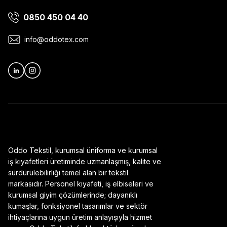
0850 450 04 40
Ürün bilgilerinde hatalar bulunuyor.
Ürün fiyatı diğer sitelerden daha pahalı.
info@oddotex.com
Bu ürüne benzer farklı alternatifler olmalı.
Oddo Tekstil, kurumsal üniforma ve kurumsal
iş kıyafetleri üretiminde uzmanlaşmış, kalite ve
sürdürülebilirliği temel alan bir tekstil
markasıdır. Personel kıyafeti, iş elbiseleri ve
kurumsal giyim çözümlerinde; dayanıklı
kumaşlar, fonksiyonel tasarımlar ve sektör
ihtiyaçlarına uygun üretim anlayışıyla hizmet