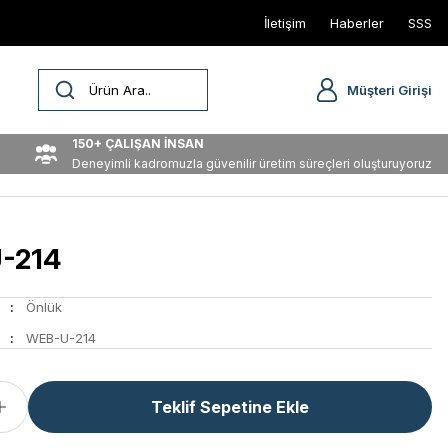
İletişim
Haberler
SSS
Müşteri Girişi
150+ ÇALIŞAN İNSAN
Deneyimli kadromuzla güvenilir üretim süreçleri oluşturuyoruz
-214
Önlük
WEB-U-214
Teklif Sepetine Ekle