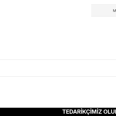
M
ularda yetersiz gördüğünüz noktaları öneri formunu kullanarak tarafımıza 
Bu ürüne ilk yorumu siz yapın!
TEDARİKÇİMİZ OLU
Yorum Yaz