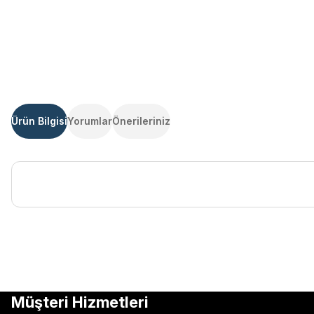
Ürün Bilgisi
Yorumlar
Önerileriniz
Bu ürünün fiyat bilgisi, resim, ürün açıklamalarında ve diğer kon
Görüş ve önerileriniz için teşekkür ederiz.
Ürün resmi kalitesiz, bozuk veya görüntülenemiyor.
Müşteri Hizmetleri
Ürün açıklamasında eksik bilgiler bulunuyor.