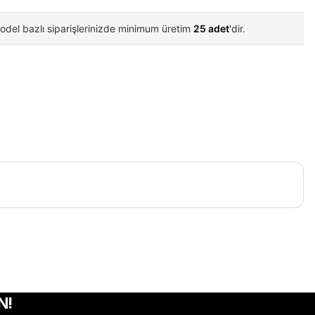
odel bazlı siparişlerinizde minimum üretim
25 adet
'dir.
iletebilirsiniz.
N!