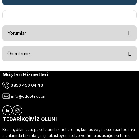
Yorumlar
Önerileriniz
Bu ürüne ilk yorumu siz yapın!
Müşteri Hizmetleri
Bu ürünün fiyat bilgisi, resim, ürün açıklamalarında ve diğer
konularda yetersiz gördüğünüz noktaları öneri formunu
Yorum Yaz
0850 450 04 40
kullanarak tarafımıza iletebilirsiniz.
Görüş ve önerileriniz için teşekkür ederiz.
info@oddotex.com
Ürün resmi kalitesiz, bozuk veya görüntülenemiyor.
Ürün açıklamasında eksik bilgiler bulunuyor.
TEDARİKÇİMİZ OLUN!
Ürün bilgilerinde hatalar bulunuyor.
Kesim, dikim, ütü paket, tam hizmet üretim, kumaş veya aksesuar tedariki
Ürün fiyatı diğer sitelerden daha pahalı.
alanlarında bizimle çalışmak isteyen atölye ve firmalar, aşağıdaki formu