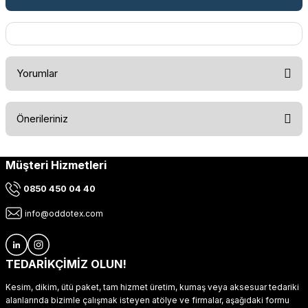
Yorumlar
Önerileriniz
Bu ürüne ilk yorumu siz yapın!
Müşteri Hizmetleri
Bu ürünün fiyat bilgisi, resim, ürün açıklamalarında ve diğer
konularda yetersiz gördüğünüz noktaları öneri formunu
Yorum Yaz
0850 450 04 40
kullanarak tarafımıza iletebilirsiniz.
Görüş ve önerileriniz için teşekkür ederiz.
info@oddotex.com
Ürün resmi kalitesiz, bozuk veya görüntülenemiyor.
Ürün açıklamasında eksik bilgiler bulunuyor.
TEDARİKÇİMİZ OLUN!
Ürün bilgilerinde hatalar bulunuyor.
Kesim, dikim, ütü paket, tam hizmet üretim, kumaş veya aksesuar tedariki
Ürün fiyatı diğer sitelerden daha pahalı.
alanlarında bizimle çalışmak isteyen atölye ve firmalar, aşağıdaki formu