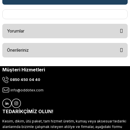
Yorumlar
Önerileriniz
Bu ürüne ilk yorumu siz yapın!
Müşteri Hizmetleri
Bu ürünün fiyat bilgisi, resim, ürün açıklamalarında ve diğer
konularda yetersiz gördüğünüz noktaları öneri formunu
Yorum Yaz
0850 450 04 40
kullanarak tarafımıza iletebilirsiniz.
Görüş ve önerileriniz için teşekkür ederiz.
info@oddotex.com
Ürün resmi kalitesiz, bozuk veya görüntülenemiyor.
Ürün açıklamasında eksik bilgiler bulunuyor.
TEDARİKÇİMİZ OLUN!
Ürün bilgilerinde hatalar bulunuyor.
Kesim, dikim, ütü paket, tam hizmet üretim, kumaş veya aksesuar tedariki
Ürün fiyatı diğer sitelerden daha pahalı.
alanlarında bizimle çalışmak isteyen atölye ve firmalar, aşağıdaki formu