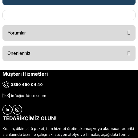
Yorumlar
Önerileriniz
Bu ürüne ilk yorumu siz yapın!
Müşteri Hizmetleri
Bu ürünün fiyat bilgisi, resim, ürün açıklamalarında ve diğer
konularda yetersiz gördüğünüz noktaları öneri formunu
Yorum Yaz
0850 450 04 40
kullanarak tarafımıza iletebilirsiniz.
Görüş ve önerileriniz için teşekkür ederiz.
info@oddotex.com
Ürün resmi kalitesiz, bozuk veya görüntülenemiyor.
Ürün açıklamasında eksik bilgiler bulunuyor.
TEDARİKÇİMİZ OLUN!
Ürün bilgilerinde hatalar bulunuyor.
Kesim, dikim, ütü paket, tam hizmet üretim, kumaş veya aksesuar tedariki
Ürün fiyatı diğer sitelerden daha pahalı.
alanlarında bizimle çalışmak isteyen atölye ve firmalar, aşağıdaki formu