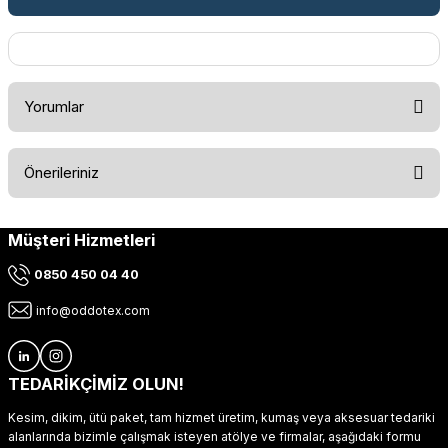
Yorumlar
Önerileriniz
Bu ürüne ilk yorumu siz yapın!
Müşteri Hizmetleri
Bu ürünün fiyat bilgisi, resim, ürün açıklamalarında ve diğer
konularda yetersiz gördüğünüz noktaları öneri formunu
Yorum Yaz
0850 450 04 40
kullanarak tarafımıza iletebilirsiniz.
Görüş ve önerileriniz için teşekkür ederiz.
info@oddotex.com
Ürün resmi kalitesiz, bozuk veya görüntülenemiyor.
Ürün açıklamasında eksik bilgiler bulunuyor.
TEDARİKÇİMİZ OLUN!
Ürün bilgilerinde hatalar bulunuyor.
Kesim, dikim, ütü paket, tam hizmet üretim, kumaş veya aksesuar tedariki
Ürün fiyatı diğer sitelerden daha pahalı.
alanlarında bizimle çalışmak isteyen atölye ve firmalar, aşağıdaki formu