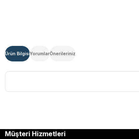
Ürün Bilgisi
Yorumlar
Önerileriniz
Bu ürünün fiyat bilgisi, resim, ürün açıklamalarında ve diğer kon
Görüş ve önerileriniz için teşekkür ederiz.
Ürün resmi kalitesiz, bozuk veya görüntülenemiyor.
Müşteri Hizmetleri
Ürün açıklamasında eksik bilgiler bulunuyor.