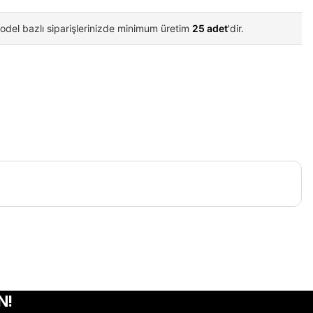
odel bazlı siparişlerinizde minimum üretim
25 adet
'dir.
iletebilirsiniz.
N!