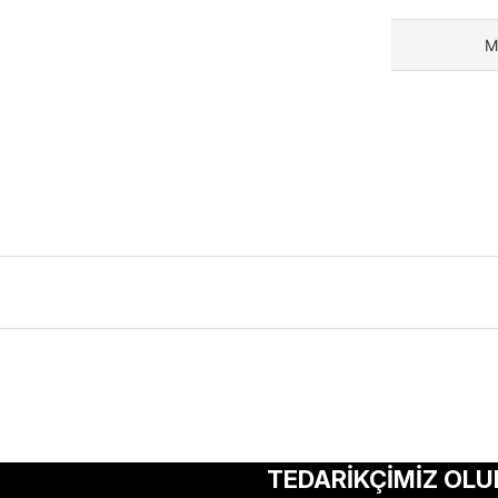
M
ularda yetersiz gördüğünüz noktaları öneri formunu kullanarak tarafımıza 
Bu ürüne ilk yorumu siz yapın!
TEDARİKÇİMİZ OLU
Yorum Yaz