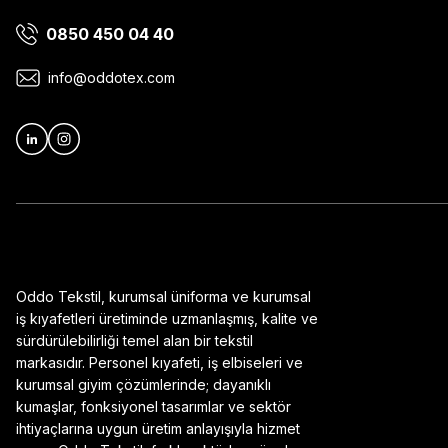
0850 450 04 40
Ürün bilgilerinde hatalar bulunuyor.
Ürün fiyatı diğer sitelerden daha pahalı.
info@oddotex.com
Bu ürüne benzer farklı alternatifler olmalı.
Oddo Tekstil, kurumsal üniforma ve kurumsal
iş kıyafetleri üretiminde uzmanlaşmış, kalite ve
sürdürülebilirliği temel alan bir tekstil
markasıdır. Personel kıyafeti, iş elbiseleri ve
kurumsal giyim çözümlerinde; dayanıklı
kumaşlar, fonksiyonel tasarımlar ve sektör
ihtiyaçlarına uygun üretim anlayışıyla hizmet