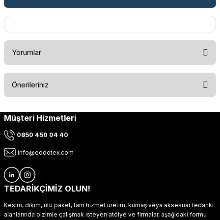
Yorumlar
Önerileriniz
Bu ürüne ilk yorumu siz yapın!
Müşteri Hizmetleri
Bu ürünün fiyat bilgisi, resim, ürün açıklamalarında ve diğer
konularda yetersiz gördüğünüz noktaları öneri formunu
Yorum Yaz
0850 450 04 40
kullanarak tarafımıza iletebilirsiniz.
Görüş ve önerileriniz için teşekkür ederiz.
info@oddotex.com
Ürün resmi kalitesiz, bozuk veya görüntülenemiyor.
Ürün açıklamasında eksik bilgiler bulunuyor.
TEDARİKÇİMİZ OLUN!
Ürün bilgilerinde hatalar bulunuyor.
Kesim, dikim, ütü paket, tam hizmet üretim, kumaş veya aksesuar tedariki
Ürün fiyatı diğer sitelerden daha pahalı.
alanlarında bizimle çalışmak isteyen atölye ve firmalar, aşağıdaki formu