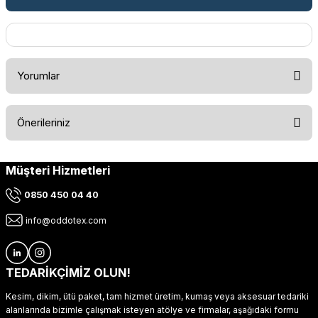
Yorumlar
Önerileriniz
Bu ürüne ilk yorumu siz yapın!
Müşteri Hizmetleri
Bu ürünün fiyat bilgisi, resim, ürün açıklamalarında ve diğer
konularda yetersiz gördüğünüz noktaları öneri formunu
Yorum Yaz
0850 450 04 40
kullanarak tarafımıza iletebilirsiniz.
Görüş ve önerileriniz için teşekkür ederiz.
info@oddotex.com
Ürün resmi kalitesiz, bozuk veya görüntülenemiyor.
Ürün açıklamasında eksik bilgiler bulunuyor.
TEDARİKÇİMİZ OLUN!
Ürün bilgilerinde hatalar bulunuyor.
Kesim, dikim, ütü paket, tam hizmet üretim, kumaş veya aksesuar tedariki
Ürün fiyatı diğer sitelerden daha pahalı.
alanlarında bizimle çalışmak isteyen atölye ve firmalar, aşağıdaki formu