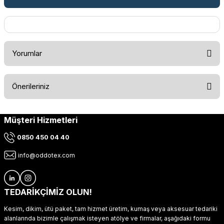
Yorumlar
Önerileriniz
Bu ürüne ilk yorumu siz yapın!
Müşteri Hizmetleri
Bu ürünün fiyat bilgisi, resim, ürün açıklamalarında ve diğer
konularda yetersiz gördüğünüz noktaları öneri formunu
Yorum Yaz
0850 450 04 40
kullanarak tarafımıza iletebilirsiniz.
Görüş ve önerileriniz için teşekkür ederiz.
info@oddotex.com
Ürün resmi kalitesiz, bozuk veya görüntülenemiyor.
Ürün açıklamasında eksik bilgiler bulunuyor.
TEDARİKÇİMİZ OLUN!
Ürün bilgilerinde hatalar bulunuyor.
Kesim, dikim, ütü paket, tam hizmet üretim, kumaş veya aksesuar tedariki
Ürün fiyatı diğer sitelerden daha pahalı.
alanlarında bizimle çalışmak isteyen atölye ve firmalar, aşağıdaki formu