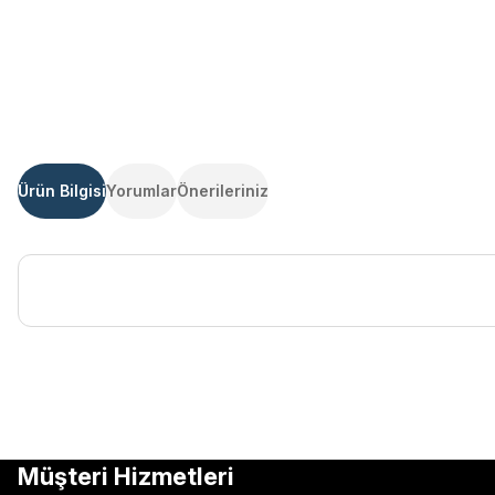
Ürün Bilgisi
Yorumlar
Önerileriniz
Bu ürünün fiyat bilgisi, resim, ürün açıklamalarında ve diğer kon
Görüş ve önerileriniz için teşekkür ederiz.
Ürün resmi kalitesiz, bozuk veya görüntülenemiyor.
Müşteri Hizmetleri
Ürün açıklamasında eksik bilgiler bulunuyor.