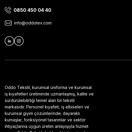
0850 450 04 40
Ürün bilgilerinde hatalar bulunuyor.
Ürün fiyatı diğer sitelerden daha pahalı.
info@oddotex.com
Bu ürüne benzer farklı alternatifler olmalı.
Oddo Tekstil, kurumsal üniforma ve kurumsal
iş kıyafetleri üretiminde uzmanlaşmış, kalite ve
sürdürülebilirliği temel alan bir tekstil
markasıdır. Personel kıyafeti, iş elbiseleri ve
kurumsal giyim çözümlerinde; dayanıklı
kumaşlar, fonksiyonel tasarımlar ve sektör
ihtiyaçlarına uygun üretim anlayışıyla hizmet