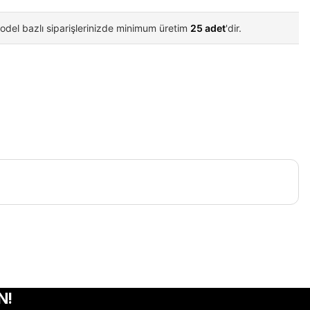
odel bazlı siparişlerinizde minimum üretim
25 adet
'dir.
iletebilirsiniz.
N!