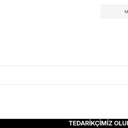
M
ularda yetersiz gördüğünüz noktaları öneri formunu kullanarak tarafımıza 
Bu ürüne ilk yorumu siz yapın!
TEDARİKÇİMİZ OLU
Yorum Yaz