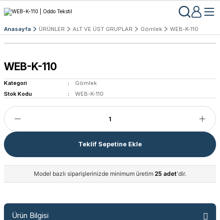
Anasayfa
ÜRÜNLER
ALT VE ÜST GRUPLAR
Gömlek
WEB-K-110
WEB-K-110
Kategori
Gömlek
Stok Kodu
WEB-K-110
Teklif Sepetine Ekle
Model bazlı siparişlerinizde minimum üretim
25 adet
'dir.
Ürün Bilgisi