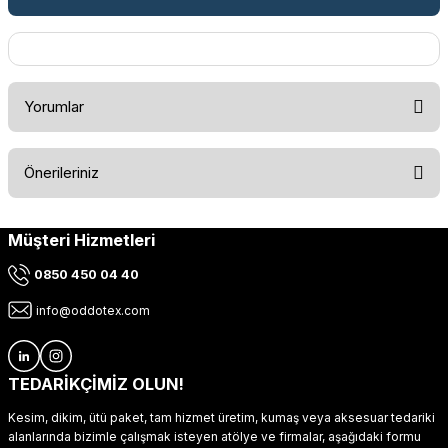
Yorumlar
Önerileriniz
Bu ürüne ilk yorumu siz yapın!
Müşteri Hizmetleri
Bu ürünün fiyat bilgisi, resim, ürün açıklamalarında ve diğer
konularda yetersiz gördüğünüz noktaları öneri formunu
Yorum Yaz
0850 450 04 40
kullanarak tarafımıza iletebilirsiniz.
Görüş ve önerileriniz için teşekkür ederiz.
info@oddotex.com
Ürün resmi kalitesiz, bozuk veya görüntülenemiyor.
Ürün açıklamasında eksik bilgiler bulunuyor.
TEDARİKÇİMİZ OLUN!
Ürün bilgilerinde hatalar bulunuyor.
Kesim, dikim, ütü paket, tam hizmet üretim, kumaş veya aksesuar tedariki
Ürün fiyatı diğer sitelerden daha pahalı.
alanlarında bizimle çalışmak isteyen atölye ve firmalar, aşağıdaki formu