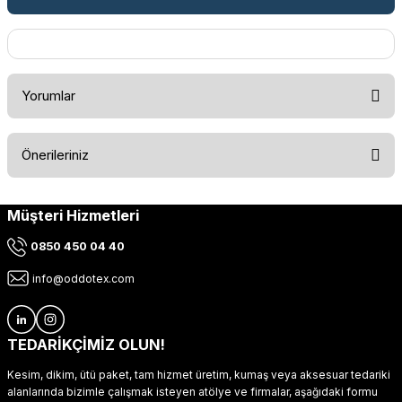
Yorumlar
Önerileriniz
Bu ürüne ilk yorumu siz yapın!
Müşteri Hizmetleri
Bu ürünün fiyat bilgisi, resim, ürün açıklamalarında ve diğer
konularda yetersiz gördüğünüz noktaları öneri formunu
Yorum Yaz
0850 450 04 40
kullanarak tarafımıza iletebilirsiniz.
Görüş ve önerileriniz için teşekkür ederiz.
info@oddotex.com
Ürün resmi kalitesiz, bozuk veya görüntülenemiyor.
Ürün açıklamasında eksik bilgiler bulunuyor.
TEDARİKÇİMİZ OLUN!
Ürün bilgilerinde hatalar bulunuyor.
Kesim, dikim, ütü paket, tam hizmet üretim, kumaş veya aksesuar tedariki
Ürün fiyatı diğer sitelerden daha pahalı.
alanlarında bizimle çalışmak isteyen atölye ve firmalar, aşağıdaki formu