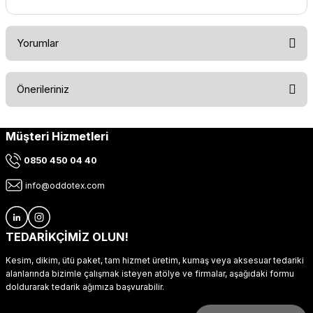
Yorumlar
Önerileriniz
Bu ürüne ilk yorumu siz yapın!
Müşteri Hizmetleri
Bu ürünün fiyat bilgisi, resim, ürün açıklamalarında ve diğer
konularda yetersiz gördüğünüz noktaları öneri formunu
Yorum Yaz
0850 450 04 40
kullanarak tarafımıza iletebilirsiniz.
Görüş ve önerileriniz için teşekkür ederiz.
info@oddotex.com
Ürün resmi kalitesiz, bozuk veya görüntülenemiyor.
Ürün açıklamasında eksik bilgiler bulunuyor.
TEDARİKÇİMİZ OLUN!
Ürün bilgilerinde hatalar bulunuyor.
Kesim, dikim, ütü paket, tam hizmet üretim, kumaş veya aksesuar tedariki
Ürün fiyatı diğer sitelerden daha pahalı.
alanlarında bizimle çalışmak isteyen atölye ve firmalar, aşağıdaki formu
doldurarak tedarik ağımıza başvurabilir.
Bu ürüne benzer farklı alternatifler olmalı.