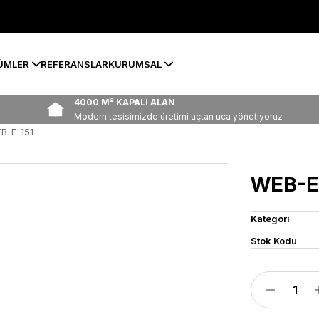
ÜMLER
REFERANSLAR
KURUMSAL
4000 M² KAPALI ALAN
Modern tesisimizde üretimi uçtan uca yönetiyoruz
B-E-151
WEB-E
Kategori
Stok Kodu