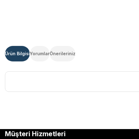
Ürün Bilgisi
Yorumlar
Önerileriniz
Bu ürünün fiyat bilgisi, resim, ürün açıklamalarında ve diğer kon
Görüş ve önerileriniz için teşekkür ederiz.
Ürün resmi kalitesiz, bozuk veya görüntülenemiyor.
Müşteri Hizmetleri
Ürün açıklamasında eksik bilgiler bulunuyor.