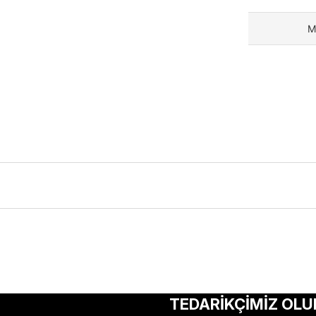
M
ularda yetersiz gördüğünüz noktaları öneri formunu kullanarak tarafımıza 
Bu ürüne ilk yorumu siz yapın!
TEDARİKÇİMİZ OLU
Yorum Yaz