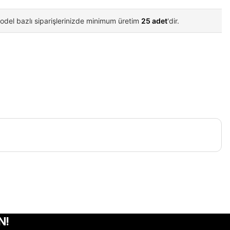
odel bazlı siparişlerinizde minimum üretim
25 adet
'dir.
iletebilirsiniz.
N!