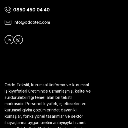
0850 450 04 40
Ürün bilgilerinde hatalar bulunuyor.
Ürün fiyatı diğer sitelerden daha pahalı.
info@oddotex.com
Bu ürüne benzer farklı alternatifler olmalı.
Oddo Tekstil, kurumsal üniforma ve kurumsal
iş kıyafetleri üretiminde uzmanlaşmış, kalite ve
sürdürülebilirliği temel alan bir tekstil
markasıdır. Personel kıyafeti, iş elbiseleri ve
kurumsal giyim çözümlerinde; dayanıklı
kumaşlar, fonksiyonel tasarımlar ve sektör
ihtiyaçlarına uygun üretim anlayışıyla hizmet