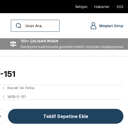
İletişim
Haberler
SSS
Müşteri Girişi
150+ ÇALIŞAN İNSAN
Deneyimli kadromuzla güvenilir üretim süreçleri oluşturuyoruz
-151
Kazak Ve Hırka
WEB-E-151
Teklif Sepetine Ekle