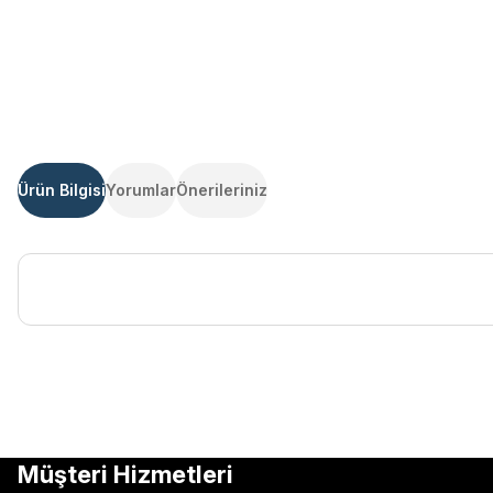
Ürün Bilgisi
Yorumlar
Önerileriniz
Bu ürünün fiyat bilgisi, resim, ürün açıklamalarında ve diğer kon
Görüş ve önerileriniz için teşekkür ederiz.
Ürün resmi kalitesiz, bozuk veya görüntülenemiyor.
Müşteri Hizmetleri
Ürün açıklamasında eksik bilgiler bulunuyor.