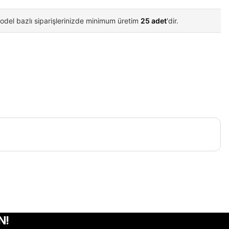
odel bazlı siparişlerinizde minimum üretim
25 adet
'dir.
iletebilirsiniz.
N!