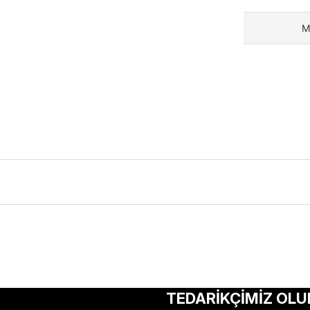
M
ularda yetersiz gördüğünüz noktaları öneri formunu kullanarak tarafımıza 
Bu ürüne ilk yorumu siz yapın!
TEDARİKÇİMİZ OLU
Yorum Yaz