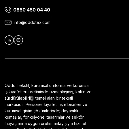
0850 450 04 40
Ürün bilgilerinde hatalar bulunuyor.
Ürün fiyatı diğer sitelerden daha pahalı.
info@oddotex.com
Bu ürüne benzer farklı alternatifler olmalı.
Oddo Tekstil, kurumsal üniforma ve kurumsal
iş kıyafetleri üretiminde uzmanlaşmış, kalite ve
sürdürülebilirliği temel alan bir tekstil
markasıdır. Personel kıyafeti, iş elbiseleri ve
kurumsal giyim çözümlerinde; dayanıklı
kumaşlar, fonksiyonel tasarımlar ve sektör
ihtiyaçlarına uygun üretim anlayışıyla hizmet