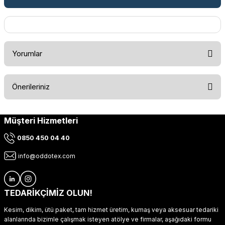
Yorumlar
Önerileriniz
Bu ürüne ilk yorumu siz yapın!
Müşteri Hizmetleri
Bu ürünün fiyat bilgisi, resim, ürün açıklamalarında ve diğer
konularda yetersiz gördüğünüz noktaları öneri formunu
Yorum Yaz
0850 450 04 40
kullanarak tarafımıza iletebilirsiniz.
Görüş ve önerileriniz için teşekkür ederiz.
info@oddotex.com
Ürün resmi kalitesiz, bozuk veya görüntülenemiyor.
Ürün açıklamasında eksik bilgiler bulunuyor.
TEDARİKÇİMİZ OLUN!
Ürün bilgilerinde hatalar bulunuyor.
Kesim, dikim, ütü paket, tam hizmet üretim, kumaş veya aksesuar tedariki
Ürün fiyatı diğer sitelerden daha pahalı.
alanlarında bizimle çalışmak isteyen atölye ve firmalar, aşağıdaki formu