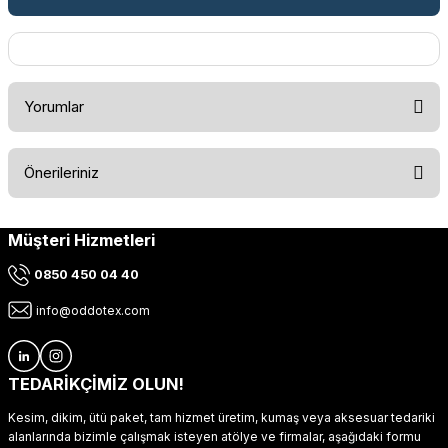
Yorumlar
Önerileriniz
Bu ürüne ilk yorumu siz yapın!
Müşteri Hizmetleri
Bu ürünün fiyat bilgisi, resim, ürün açıklamalarında ve diğer
konularda yetersiz gördüğünüz noktaları öneri formunu
Yorum Yaz
0850 450 04 40
kullanarak tarafımıza iletebilirsiniz.
Görüş ve önerileriniz için teşekkür ederiz.
info@oddotex.com
Ürün resmi kalitesiz, bozuk veya görüntülenemiyor.
Ürün açıklamasında eksik bilgiler bulunuyor.
TEDARİKÇİMİZ OLUN!
Ürün bilgilerinde hatalar bulunuyor.
Kesim, dikim, ütü paket, tam hizmet üretim, kumaş veya aksesuar tedariki
Ürün fiyatı diğer sitelerden daha pahalı.
alanlarında bizimle çalışmak isteyen atölye ve firmalar, aşağıdaki formu