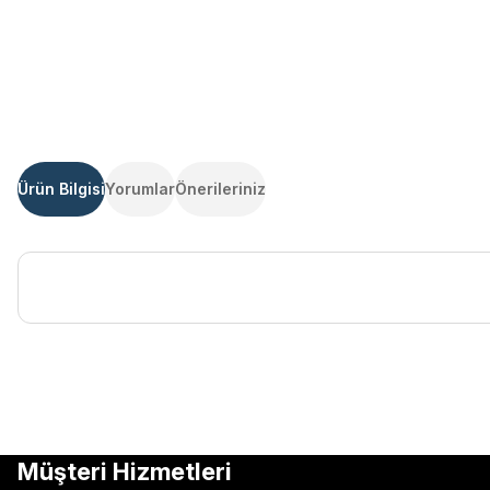
Ürün Bilgisi
Yorumlar
Önerileriniz
Bu ürünün fiyat bilgisi, resim, ürün açıklamalarında ve diğer kon
Görüş ve önerileriniz için teşekkür ederiz.
Ürün resmi kalitesiz, bozuk veya görüntülenemiyor.
Müşteri Hizmetleri
Ürün açıklamasında eksik bilgiler bulunuyor.