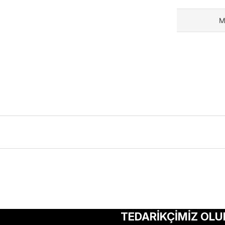
M
ularda yetersiz gördüğünüz noktaları öneri formunu kullanarak tarafımıza 
Bu ürüne ilk yorumu siz yapın!
TEDARİKÇİMİZ OLU
Yorum Yaz