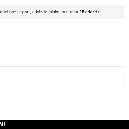
odel bazlı siparişlerinizde minimum üretim
25 adet
'dir.
iletebilirsiniz.
N!