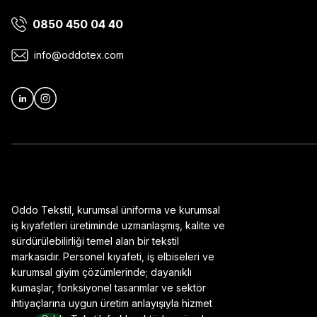
0850 450 04 40
Ürün bilgilerinde hatalar bulunuyor.
Ürün fiyatı diğer sitelerden daha pahalı.
info@oddotex.com
Bu ürüne benzer farklı alternatifler olmalı.
Oddo Tekstil, kurumsal üniforma ve kurumsal
iş kıyafetleri üretiminde uzmanlaşmış, kalite ve
sürdürülebilirliği temel alan bir tekstil
markasıdır. Personel kıyafeti, iş elbiseleri ve
kurumsal giyim çözümlerinde; dayanıklı
kumaşlar, fonksiyonel tasarımlar ve sektör
ihtiyaçlarına uygun üretim anlayışıyla hizmet