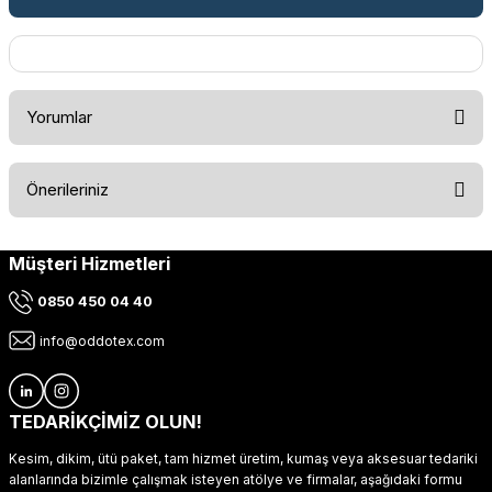
Yorumlar
Önerileriniz
Bu ürüne ilk yorumu siz yapın!
Müşteri Hizmetleri
Bu ürünün fiyat bilgisi, resim, ürün açıklamalarında ve diğer
konularda yetersiz gördüğünüz noktaları öneri formunu
Yorum Yaz
0850 450 04 40
kullanarak tarafımıza iletebilirsiniz.
Görüş ve önerileriniz için teşekkür ederiz.
info@oddotex.com
Ürün resmi kalitesiz, bozuk veya görüntülenemiyor.
Ürün açıklamasında eksik bilgiler bulunuyor.
TEDARİKÇİMİZ OLUN!
Ürün bilgilerinde hatalar bulunuyor.
Kesim, dikim, ütü paket, tam hizmet üretim, kumaş veya aksesuar tedariki
Ürün fiyatı diğer sitelerden daha pahalı.
alanlarında bizimle çalışmak isteyen atölye ve firmalar, aşağıdaki formu