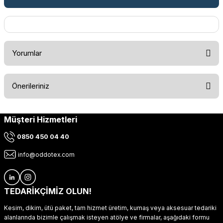
Yorumlar
Önerileriniz
Bu ürüne ilk yorumu siz yapın!
Müşteri Hizmetleri
Bu ürünün fiyat bilgisi, resim, ürün açıklamalarında ve diğer
konularda yetersiz gördüğünüz noktaları öneri formunu
Yorum Yaz
0850 450 04 40
kullanarak tarafımıza iletebilirsiniz.
Görüş ve önerileriniz için teşekkür ederiz.
info@oddotex.com
Ürün resmi kalitesiz, bozuk veya görüntülenemiyor.
Ürün açıklamasında eksik bilgiler bulunuyor.
TEDARİKÇİMİZ OLUN!
Ürün bilgilerinde hatalar bulunuyor.
Kesim, dikim, ütü paket, tam hizmet üretim, kumaş veya aksesuar tedariki
Ürün fiyatı diğer sitelerden daha pahalı.
alanlarında bizimle çalışmak isteyen atölye ve firmalar, aşağıdaki formu