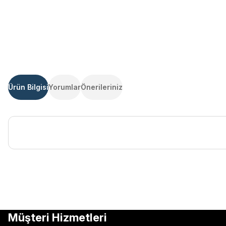
Ürün Bilgisi
Yorumlar
Önerileriniz
Bu ürünün fiyat bilgisi, resim, ürün açıklamalarında ve diğer kon
Görüş ve önerileriniz için teşekkür ederiz.
Ürün resmi kalitesiz, bozuk veya görüntülenemiyor.
Müşteri Hizmetleri
Ürün açıklamasında eksik bilgiler bulunuyor.