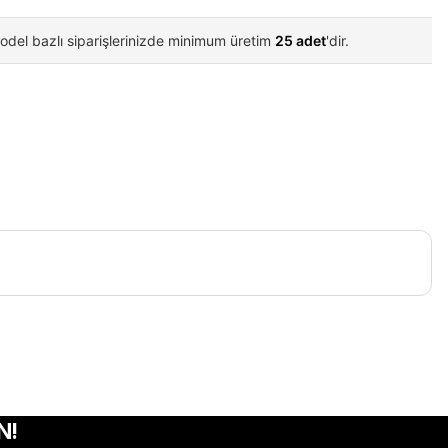
odel bazlı siparişlerinizde minimum üretim
25 adet
'dir.
iletebilirsiniz.
N!