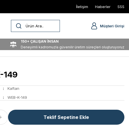
İletişim
Haberler
SSS
Müşteri Girişi
150+ ÇALIŞAN İNSAN
Deneyimli kadromuzla güvenilir üretim süreçleri oluşturuyoruz
-149
Kaftan
WEB-K-149
Teklif Sepetine Ekle