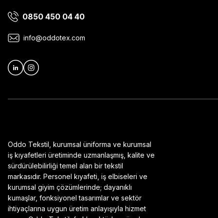
0850 450 04 40
Ürün bilgilerinde hatalar bulunuyor.
Ürün fiyatı diğer sitelerden daha pahalı.
info@oddotex.com
Bu ürüne benzer farklı alternatifler olmalı.
Oddo Tekstil, kurumsal üniforma ve kurumsal
iş kıyafetleri üretiminde uzmanlaşmış, kalite ve
sürdürülebilirliği temel alan bir tekstil
markasıdır. Personel kıyafeti, iş elbiseleri ve
kurumsal giyim çözümlerinde; dayanıklı
kumaşlar, fonksiyonel tasarımlar ve sektör
ihtiyaçlarına uygun üretim anlayışıyla hizmet