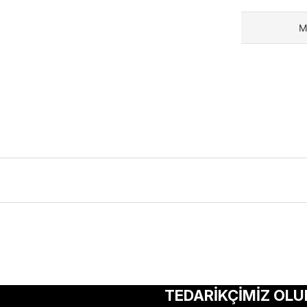
M
ularda yetersiz gördüğünüz noktaları öneri formunu kullanarak tarafımıza 
Bu ürüne ilk yorumu siz yapın!
TEDARİKÇİMİZ OLU
Yorum Yaz