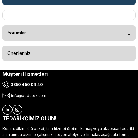
Yorumlar
Önerileriniz
Bu ürüne ilk yorumu siz yapın!
Müşteri Hizmetleri
Bu ürünün fiyat bilgisi, resim, ürün açıklamalarında ve diğer
konularda yetersiz gördüğünüz noktaları öneri formunu
Yorum Yaz
0850 450 04 40
kullanarak tarafımıza iletebilirsiniz.
Görüş ve önerileriniz için teşekkür ederiz.
info@oddotex.com
Ürün resmi kalitesiz, bozuk veya görüntülenemiyor.
Ürün açıklamasında eksik bilgiler bulunuyor.
TEDARİKÇİMİZ OLUN!
Ürün bilgilerinde hatalar bulunuyor.
Kesim, dikim, ütü paket, tam hizmet üretim, kumaş veya aksesuar tedariki
Ürün fiyatı diğer sitelerden daha pahalı.
alanlarında bizimle çalışmak isteyen atölye ve firmalar, aşağıdaki formu