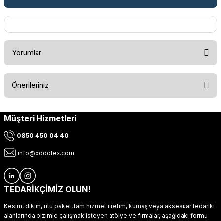
Yorumlar
Önerileriniz
Bu ürüne ilk yorumu siz yapın!
Müşteri Hizmetleri
Bu ürünün fiyat bilgisi, resim, ürün açıklamalarında ve diğer
konularda yetersiz gördüğünüz noktaları öneri formunu
Yorum Yaz
0850 450 04 40
kullanarak tarafımıza iletebilirsiniz.
Görüş ve önerileriniz için teşekkür ederiz.
info@oddotex.com
Ürün resmi kalitesiz, bozuk veya görüntülenemiyor.
Ürün açıklamasında eksik bilgiler bulunuyor.
TEDARİKÇİMİZ OLUN!
Ürün bilgilerinde hatalar bulunuyor.
Kesim, dikim, ütü paket, tam hizmet üretim, kumaş veya aksesuar tedariki
Ürün fiyatı diğer sitelerden daha pahalı.
alanlarında bizimle çalışmak isteyen atölye ve firmalar, aşağıdaki formu