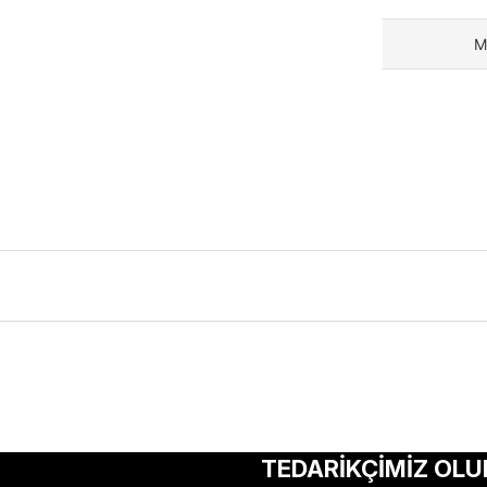
M
ularda yetersiz gördüğünüz noktaları öneri formunu kullanarak tarafımıza 
Bu ürüne ilk yorumu siz yapın!
TEDARİKÇİMİZ OLU
Yorum Yaz