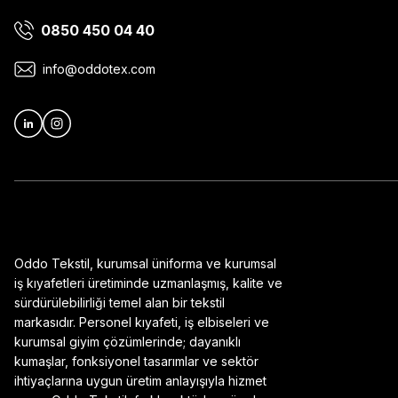
0850 450 04 40
Ürün bilgilerinde hatalar bulunuyor.
Ürün fiyatı diğer sitelerden daha pahalı.
info@oddotex.com
Bu ürüne benzer farklı alternatifler olmalı.
Oddo Tekstil, kurumsal üniforma ve kurumsal
iş kıyafetleri üretiminde uzmanlaşmış, kalite ve
sürdürülebilirliği temel alan bir tekstil
markasıdır. Personel kıyafeti, iş elbiseleri ve
kurumsal giyim çözümlerinde; dayanıklı
kumaşlar, fonksiyonel tasarımlar ve sektör
ihtiyaçlarına uygun üretim anlayışıyla hizmet