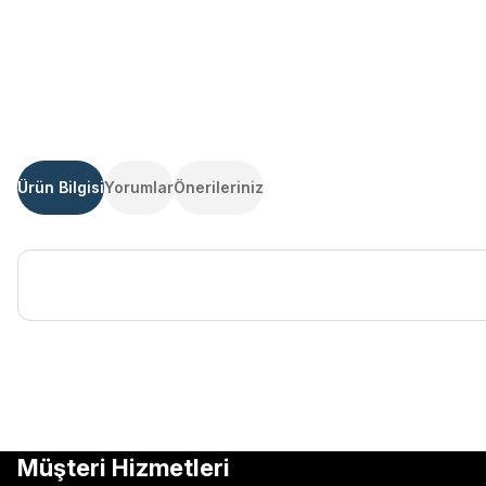
Ürün Bilgisi
Yorumlar
Önerileriniz
Bu ürünün fiyat bilgisi, resim, ürün açıklamalarında ve diğer kon
Görüş ve önerileriniz için teşekkür ederiz.
Ürün resmi kalitesiz, bozuk veya görüntülenemiyor.
Müşteri Hizmetleri
Ürün açıklamasında eksik bilgiler bulunuyor.