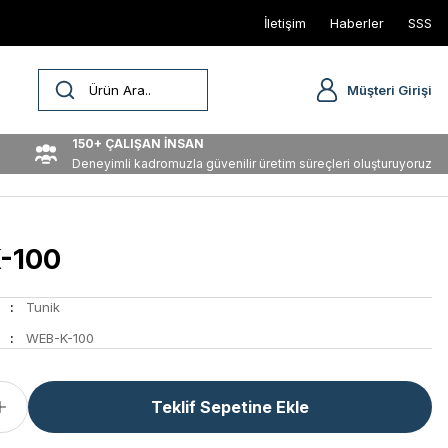
İletişim
Haberler
SSS
Müşteri Girişi
150+ ÇALIŞAN İNSAN
Deneyimli kadromuzla güvenilir üretim süreçleri oluşturuyoruz
-100
Tunik
WEB-K-100
Teklif Sepetine Ekle