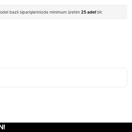
odel bazlı siparişlerinizde minimum üretim
25 adet
'dir.
iletebilirsiniz.
N!