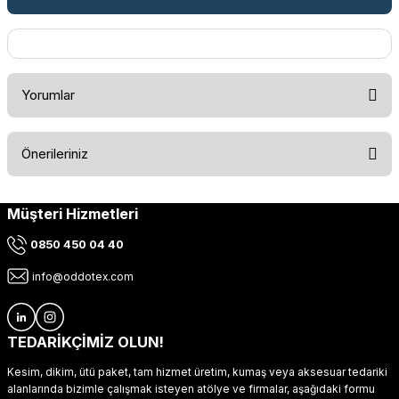
Yorumlar
Önerileriniz
Bu ürüne ilk yorumu siz yapın!
Müşteri Hizmetleri
Bu ürünün fiyat bilgisi, resim, ürün açıklamalarında ve diğer
konularda yetersiz gördüğünüz noktaları öneri formunu
Yorum Yaz
0850 450 04 40
kullanarak tarafımıza iletebilirsiniz.
Görüş ve önerileriniz için teşekkür ederiz.
info@oddotex.com
Ürün resmi kalitesiz, bozuk veya görüntülenemiyor.
Ürün açıklamasında eksik bilgiler bulunuyor.
TEDARİKÇİMİZ OLUN!
Ürün bilgilerinde hatalar bulunuyor.
Kesim, dikim, ütü paket, tam hizmet üretim, kumaş veya aksesuar tedariki
Ürün fiyatı diğer sitelerden daha pahalı.
alanlarında bizimle çalışmak isteyen atölye ve firmalar, aşağıdaki formu