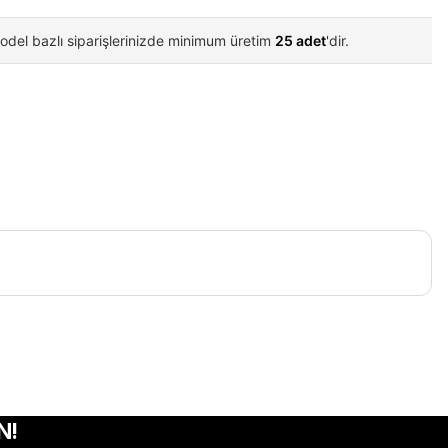
odel bazlı siparişlerinizde minimum üretim
25 adet
'dir.
iletebilirsiniz.
N!