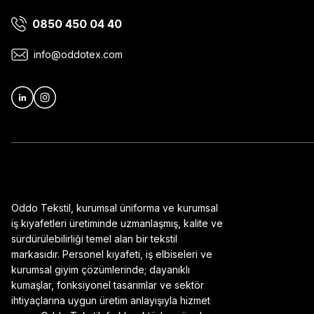
0850 450 04 40
Ürün bilgilerinde hatalar bulunuyor.
Ürün fiyatı diğer sitelerden daha pahalı.
info@oddotex.com
Bu ürüne benzer farklı alternatifler olmalı.
Oddo Tekstil, kurumsal üniforma ve kurumsal
iş kıyafetleri üretiminde uzmanlaşmış, kalite ve
sürdürülebilirliği temel alan bir tekstil
markasıdır. Personel kıyafeti, iş elbiseleri ve
kurumsal giyim çözümlerinde; dayanıklı
kumaşlar, fonksiyonel tasarımlar ve sektör
ihtiyaçlarına uygun üretim anlayışıyla hizmet