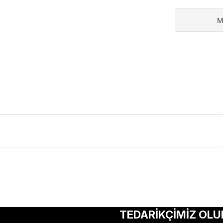
M
ularda yetersiz gördüğünüz noktaları öneri formunu kullanarak tarafımıza 
Bu ürüne ilk yorumu siz yapın!
TEDARİKÇİMİZ OLU
Yorum Yaz