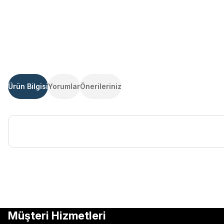
Ürün Bilgisi
Yorumlar
Önerileriniz
Bu ürünün fiyat bilgisi, resim, ürün açıklamalarında ve diğer kon
Görüş ve önerileriniz için teşekkür ederiz.
Ürün resmi kalitesiz, bozuk veya görüntülenemiyor.
Müşteri Hizmetleri
Ürün açıklamasında eksik bilgiler bulunuyor.