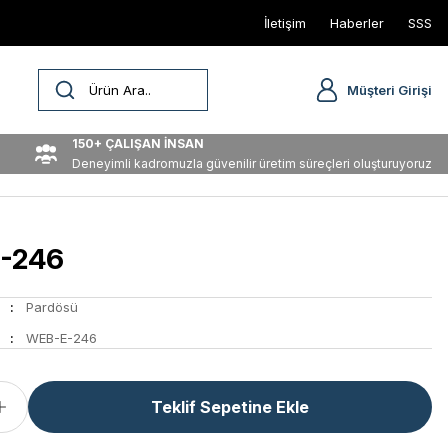
İletişim
Haberler
SSS
Müşteri Girişi
150+ ÇALIŞAN İNSAN
Deneyimli kadromuzla güvenilir üretim süreçleri oluşturuyoruz
-246
Pardösü
WEB-E-246
Teklif Sepetine Ekle