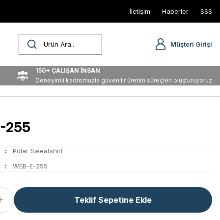
İletişim
Haberler
SSS
Müşteri Girişi
150+ ÇALIŞAN İNSAN
Deneyimli kadromuzla güvenilir üretim süreçleri oluşturuyoruz
-255
Polar Sweatshırt
WEB-E-255
Teklif Sepetine Ekle