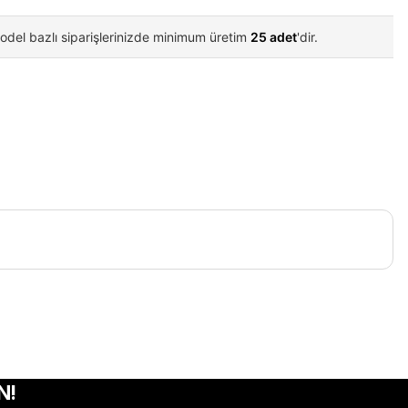
odel bazlı siparişlerinizde minimum üretim
25 adet
'dir.
iletebilirsiniz.
N!