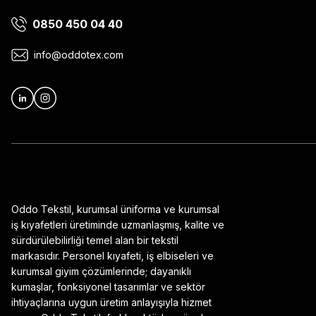
0850 450 04 40
Ürün bilgilerinde hatalar bulunuyor.
Ürün fiyatı diğer sitelerden daha pahalı.
info@oddotex.com
Bu ürüne benzer farklı alternatifler olmalı.
Oddo Tekstil, kurumsal üniforma ve kurumsal
iş kıyafetleri üretiminde uzmanlaşmış, kalite ve
sürdürülebilirliği temel alan bir tekstil
markasıdır. Personel kıyafeti, iş elbiseleri ve
kurumsal giyim çözümlerinde; dayanıklı
kumaşlar, fonksiyonel tasarımlar ve sektör
ihtiyaçlarına uygun üretim anlayışıyla hizmet