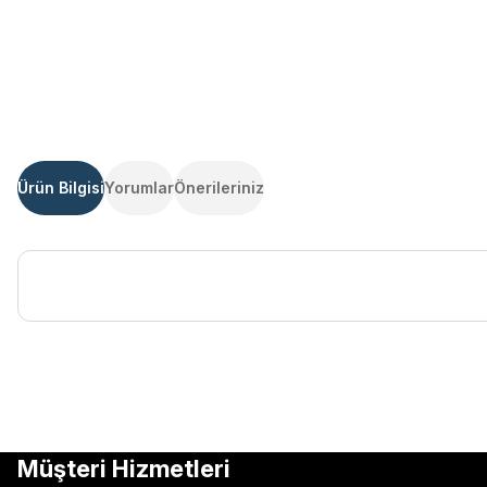
Ürün Bilgisi
Yorumlar
Önerileriniz
Bu ürünün fiyat bilgisi, resim, ürün açıklamalarında ve diğer kon
Görüş ve önerileriniz için teşekkür ederiz.
Ürün resmi kalitesiz, bozuk veya görüntülenemiyor.
Müşteri Hizmetleri
Ürün açıklamasında eksik bilgiler bulunuyor.