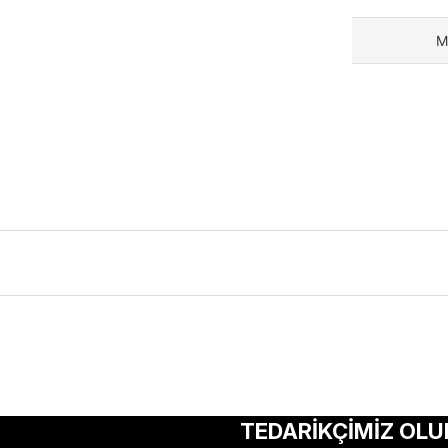
M
ularda yetersiz gördüğünüz noktaları öneri formunu kullanarak tarafımıza 
Bu ürüne ilk yorumu siz yapın!
TEDARİKÇİMİZ OLU
Yorum Yaz