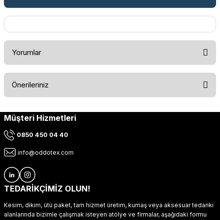
Yorumlar
Önerileriniz
Bu ürüne ilk yorumu siz yapın!
Müşteri Hizmetleri
Bu ürünün fiyat bilgisi, resim, ürün açıklamalarında ve diğer
konularda yetersiz gördüğünüz noktaları öneri formunu
Yorum Yaz
0850 450 04 40
kullanarak tarafımıza iletebilirsiniz.
Görüş ve önerileriniz için teşekkür ederiz.
info@oddotex.com
Ürün resmi kalitesiz, bozuk veya görüntülenemiyor.
Ürün açıklamasında eksik bilgiler bulunuyor.
TEDARİKÇİMİZ OLUN!
Ürün bilgilerinde hatalar bulunuyor.
Kesim, dikim, ütü paket, tam hizmet üretim, kumaş veya aksesuar tedariki
Ürün fiyatı diğer sitelerden daha pahalı.
alanlarında bizimle çalışmak isteyen atölye ve firmalar, aşağıdaki formu