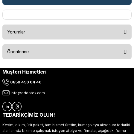
Yorumlar
Önerileriniz
Bu ürüne ilk yorumu siz yapın!
Müşteri Hizmetleri
Bu ürünün fiyat bilgisi, resim, ürün açıklamalarında ve diğer
konularda yetersiz gördüğünüz noktaları öneri formunu
Yorum Yaz
0850 450 04 40
kullanarak tarafımıza iletebilirsiniz.
Görüş ve önerileriniz için teşekkür ederiz.
info@oddotex.com
Ürün resmi kalitesiz, bozuk veya görüntülenemiyor.
Ürün açıklamasında eksik bilgiler bulunuyor.
TEDARİKÇİMİZ OLUN!
Ürün bilgilerinde hatalar bulunuyor.
Kesim, dikim, ütü paket, tam hizmet üretim, kumaş veya aksesuar tedariki
Ürün fiyatı diğer sitelerden daha pahalı.
alanlarında bizimle çalışmak isteyen atölye ve firmalar, aşağıdaki formu